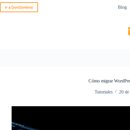
Saltar
Blog
al
Ir a DonDominio
contenido
Cómo migrar WordPres
Tutoriales
20 de