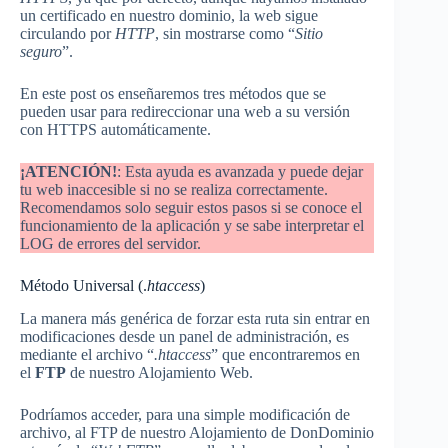
un certificado en nuestro dominio, la web sigue
circulando por
HTTP
, sin mostrarse como “
Sitio
seguro
”.
En este post os enseñaremos tres métodos que se
pueden usar para redireccionar una web a su versión
con HTTPS automáticamente.
¡ATENCIÓN!
: Esta ayuda es avanzada y puede dejar
tu web inaccesible si no se realiza correctamente.
Recomendamos solo seguir estos pasos si se conoce el
funcionamiento de la aplicación y se sabe interpretar el
LOG de errores del servidor.
Método Universal (.
htaccess
)
La manera más genérica de forzar esta ruta sin entrar en
modificaciones desde un panel de administración, es
mediante el archivo “
.htaccess
” que encontraremos en
el
FTP
de nuestro Alojamiento Web.
Podríamos acceder, para una simple modificación de
archivo, al FTP de nuestro Alojamiento de DonDominio