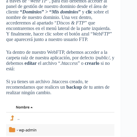
a través de “
WebFTP
”, para ello debemos acceder al
panel de gestión de nuestro dominio desde el área de
cliente
“
Dominios
” > “
Mis dominios
”
y
clic
sobre el
nombre de nuestro dominio. Una vez dentro,
accederemos al apartado “
Discos & FTP
” que
encontraremos en el menú lateral de la parte izquierda.
Y finalmente, hacer clic sobre el botón azul “
WebFTP
”
que aparecerá junto a nuestro usuario FTP.
Ya dentro de nuestro WebFTP, debemos acceder a la
carpeta raíz de nuestra aplicación, por defecto /
public/
, y
debemos
editar
el archivo “
.htaccess
” o
crearlo
si no
está:
Si ya tienes un archivo .htaccess creado, te
recomendamos que realices un
backup
de tu antes de
realizar ningún cambio.