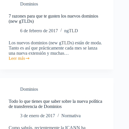
Dominios
7 razones para que te gusten los nuevos dominios
(new gTLDs)
6 de febrero de 2017
ngTLD
Los nuevos dominios (new gTLDs) están de moda.
Tanto es así que prácticamente cada mes se lanza
una nueva extensión y muchas…
Leer más
7
razones
para
que
te
gusten
Dominios
los
nuevos
dominios
Todo lo que tienes que saber sobre la nueva política
(new
de transferencia de Dominios
gTLDs)
3 de enero de 2017
Normativa
Como sabrás, recientemente la ICANN ha