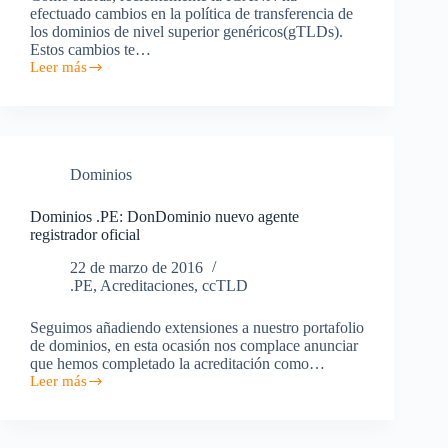
efectuado cambios en la política de transferencia de
los dominios de nivel superior genéricos(gTLDs).
Estos cambios te…
Leer más
Todo
lo
que
tienes
que
saber
Dominios
sobre
la
nueva
Dominios .PE: DonDominio nuevo agente
política
registrador oficial
de
transferencia
22 de marzo de 2016
de
.PE
,
Acreditaciones
,
ccTLD
Dominios
Seguimos añadiendo extensiones a nuestro portafolio
de dominios, en esta ocasión nos complace anunciar
que hemos completado la acreditación como…
Leer más
Dominios
.PE:
DonDominio
nuevo