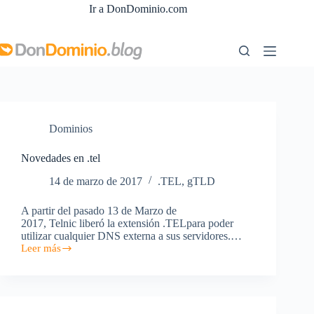
Saltar
Ir a DonDominio.com
al
contenido
Dominios
Novedades en .tel
14 de marzo de 2017
.TEL
,
gTLD
A partir del pasado 13 de Marzo de
2017, Telnic liberó la extensión .TELpara poder
utilizar cualquier DNS externa a sus servidores.…
Leer más
Novedades
en
.tel