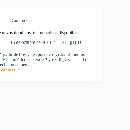
Dominios
Nuevos dominios .tel numéricos disponibles
15 de octubre de 2013
.TEL
,
gTLD
A partir de hoy ya es posible registrar dominios
.TEL numéricos de entre 2 y 63 dígitos, hasta la
fecha únicamente…
Leer más
Nuevos
dominios
tel
numéricos
disponibles