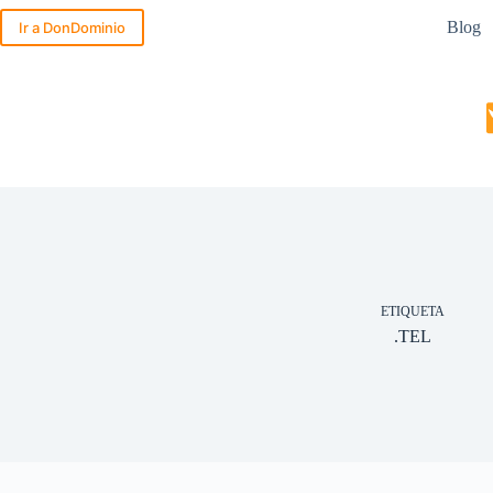
Saltar
Blog
al
Ir a DonDominio
contenido
ETIQUETA
.TEL