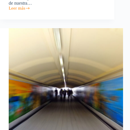
de nuestra…
Leer más
¿Qué
hemos
conseguido
en
DonDominio
durante
2018?