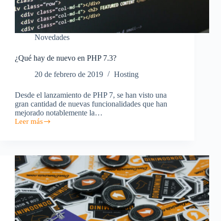
Novedades
¿Qué hay de nuevo en PHP 7.3?
20 de febrero de 2019
Hosting
Desde el lanzamiento de PHP 7, se han visto una
gran cantidad de nuevas funcionalidades que han
mejorado notablemente la…
Leer más
¿Qué
hay
de
nuevo
en
PHP
7.3?