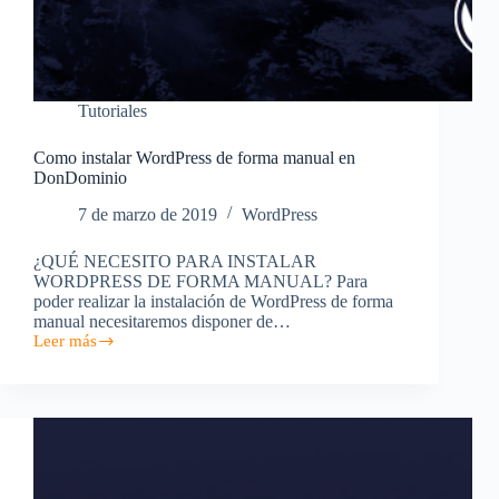
Tutoriales
Como instalar WordPress de forma manual en
DonDominio
7 de marzo de 2019
WordPress
¿QUÉ NECESITO PARA INSTALAR
WORDPRESS DE FORMA MANUAL? Para
poder realizar la instalación de WordPress de forma
manual necesitaremos disponer de…
Leer más
Como
instalar
WordPress
de
forma
manual
en
DonDominio