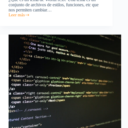
conjunto de archivos de estilos, funciones, etc que
nos permiten cambiar…
Leer más
Como
instalar
un
tema
en
WordPress