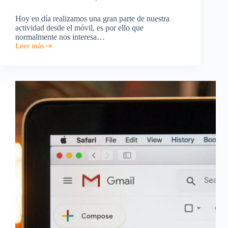
Hoy en día realizamos una gran parte de nuestra
actividad desde el móvil, es por ello que
normalmente nos interesa…
Leer más
Cómo
configurar
cuenta
de
correo
en
Android