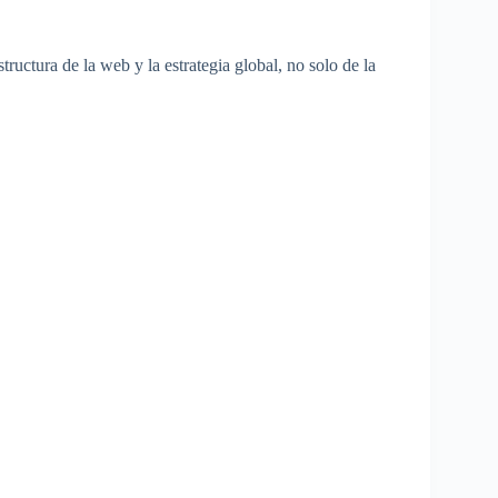
uctura de la web y la estrategia global, no solo de la