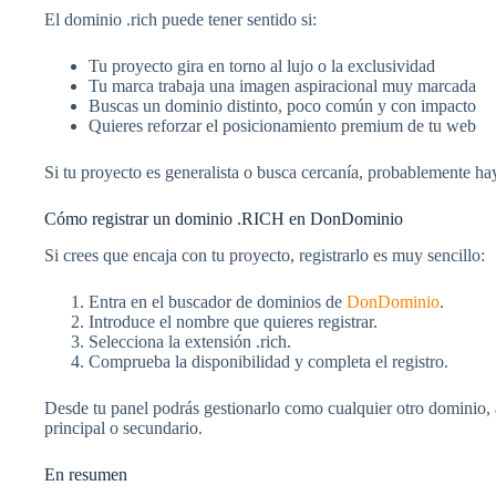
El dominio .rich puede tener sentido si:
Tu proyecto gira en torno al lujo o la exclusividad
Tu marca trabaja una imagen aspiracional muy marcada
Buscas un dominio distinto, poco común y con impacto
Quieres reforzar el posicionamiento premium de tu web
Si tu proyecto es generalista o busca cercanía, probablemente h
Cómo registrar un dominio .RICH en DonDominio
Si crees que encaja con tu proyecto, registrarlo es muy sencillo:
Entra en el buscador de dominios de
DonDominio
.
Introduce el nombre que quieres registrar.
Selecciona la extensión .rich.
Comprueba la disponibilidad y completa el registro.
Desde tu panel podrás gestionarlo como cualquier otro dominio, 
principal o secundario.
En resumen