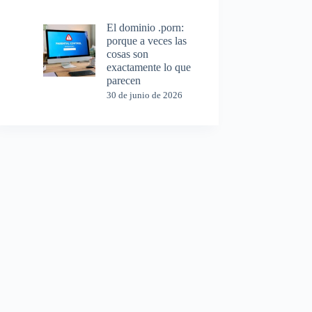
El dominio .porn:
porque a veces las
cosas son
exactamente lo que
parecen
30 de junio de 2026