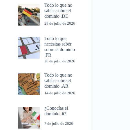
Todo lo que no
sabías sobre el
dominio .DE
28 de julio de 2026
Todo lo que
necesitas saber
sobre el dominio
.FR
20 de julio de 2026
Todo lo que no
sabías sobre el
dominio .AR
14 de julio de 2026
¿Conocías el
dominio .it?
7 de julio de 2026