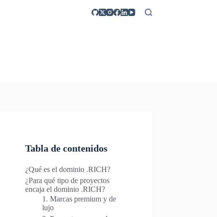
Tabla de contenidos
¿Qué es el dominio .RICH?
¿Para qué tipo de proyectos
encaja el dominio .RICH?
1. Marcas premium y de
lujo