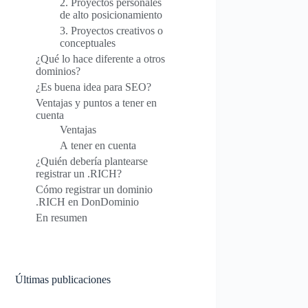
2. Proyectos personales
de alto posicionamiento
3. Proyectos creativos o
conceptuales
¿Qué lo hace diferente a otros
dominios?
¿Es buena idea para SEO?
Ventajas y puntos a tener en
cuenta
Ventajas
A tener en cuenta
¿Quién debería plantearse
registrar un .RICH?
Cómo registrar un dominio
.RICH en DonDominio
En resumen
Últimas publicaciones