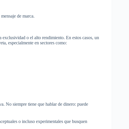
l mensaje de marca.
 exclusividad o el alto rendimiento. En estos casos, un
reta, especialmente en sectores como:
iva. No siempre tiene que hablar de dinero: puede
onceptuales o incluso experimentales que busquen