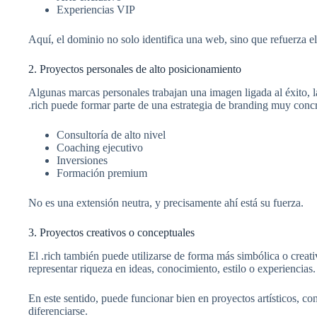
Experiencias VIP
Aquí, el dominio no solo identifica una web, sino que refuerza e
2. Proyectos personales de alto posicionamiento
Algunas marcas personales trabajan una imagen ligada al éxito, la
.rich puede formar parte de una estrategia de branding muy conc
Consultoría de alto nivel
Coaching ejecutivo
Inversiones
Formación premium
No es una extensión neutra, y precisamente ahí está su fuerza.
3. Proyectos creativos o conceptuales
El .rich también puede utilizarse de forma más simbólica o creat
representar riqueza en ideas, conocimiento, estilo o experiencias.
En este sentido, puede funcionar bien en proyectos artísticos, c
diferenciarse.