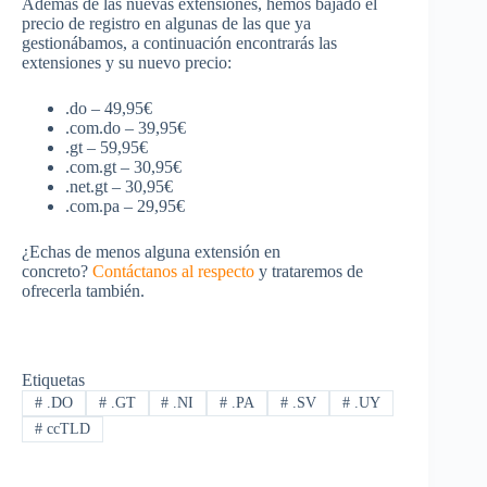
Además de las nuevas extensiones, hemos bajado el
precio de registro en algunas de las que ya
gestionábamos, a continuación encontrarás las
extensiones y su nuevo precio:
.do – 49,95€
.com.do – 39,95€
.gt – 59,95€
.com.gt – 30,95€
.net.gt – 30,95€
.com.pa – 29,95€
¿Echas de menos alguna extensión en
concreto?
Contáctanos al respecto
y trataremos de
ofrecerla también.
Etiquetas
#
.DO
#
.GT
#
.NI
#
.PA
#
.SV
#
.UY
#
ccTLD