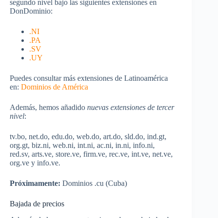
segundo nivel bajo las siguientes extensiones en
DonDominio:
.NI
.PA
.SV
.UY
Puedes consultar más extensiones de Latinoamérica
en:
Dominios de América
Además, hemos añadido
nuevas extensiones de tercer
nivel
:
tv.bo, net.do, edu.do, web.do, art.do, sld.do, ind.gt,
org.gt, biz.ni, web.ni, int.ni, ac.ni, in.ni, info.ni,
red.sv, arts.ve, store.ve, firm.ve, rec.ve, int.ve, net.ve,
org.ve y info.ve.
Próximamente:
Dominios .cu (Cuba)
Bajada de precios