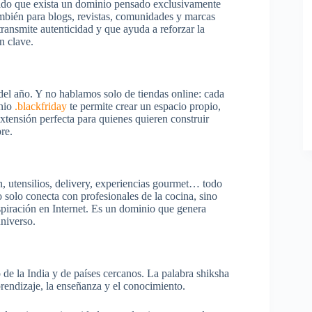
entido que exista un dominio pensado exclusivamente
también para blogs, revistas, comunidades y marcas
ransmite autenticidad y que ayuda a reforzar la
n clave.
del año. Y no hablamos solo de tiendas online: cada
inio
.blackfriday
te permite crear un espacio propio,
xtensión perfecta para quienes quieren construir
re.
n, utensilios, delivery, experiencias gourmet… todo
o solo conecta con profesionales de la cocina, sino
iración en Internet. Es un dominio que genera
niverso.
 de la India y de países cercanos. La palabra shiksha
prendizaje, la enseñanza y el conocimiento.