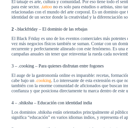
El tatuaje es arte, cultura y comunidad. Por eso tiene todo el s
para este sector. .
tattoo
no es solo para estudios o artistas, sino 
relacionadas con el mundo del arte corporal. Es un dominio que t
identidad de un sector donde la creatividad y la diferenciación so
2
-.blackfriday – El dominio de las rebajas
El Black Friday es uno de los eventos comerciales más potentes 
vez más negocios físicos también se suman. Contar con un dom
recurrente y perfectamente alineado con este fenómeno. Es una e
campañas anuales sin tener que reinventar la rueda cada noviemb
3 – .cooking – Para quienes disfrutan entre fogones
El auge de la gastronomía online es imparable: recetas, formació
cabe bajo un
.cooking
. Lo interesante de esta extensión es que n
también con la enorme comunidad de aficionados que buscan insp
confianza y que posiciona directamente tu marca dentro de este u
4 – .shiksha – Educación con identidad india
Los dominios .shiksha están orientados principalmente al público
significa “educación” en varios idiomas indios, y representa el a