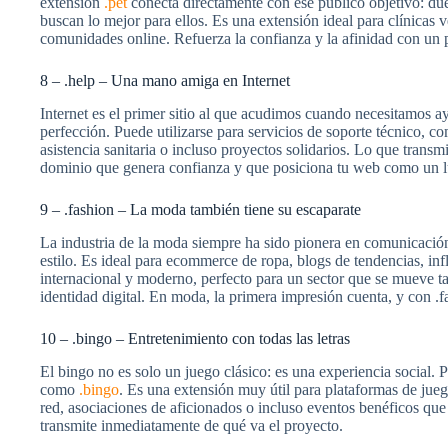
extensión
.pet
conecta directamente con ese público objetivo: due
buscan lo mejor para ellos. Es una extensión ideal para clínicas 
comunidades online. Refuerza la confianza y la afinidad con un
8 – .help – Una mano amiga en Internet
Internet es el primer sitio al que acudimos cuando necesitamos 
perfección. Puede utilizarse para servicios de soporte técnico, 
asistencia sanitaria o incluso proyectos solidarios. Lo que tran
dominio que genera confianza y que posiciona tu web como un lu
9 – .fashion – La moda también tiene su escaparate
La industria de la moda siempre ha sido pionera en comunicación
estilo. Es ideal para ecommerce de ropa, blogs de tendencias, infl
internacional y moderno, perfecto para un sector que se mueve ta
identidad digital. En moda, la primera impresión cuenta, y con .
10 – .bingo – Entretenimiento con todas las letras
El bingo no es solo un juego clásico: es una experiencia social. 
como
.bingo
. Es una extensión muy útil para plataformas de juego
red, asociaciones de aficionados o incluso eventos benéficos que 
transmite inmediatamente de qué va el proyecto.