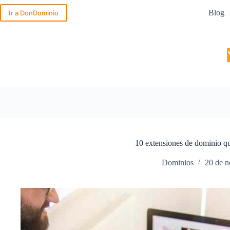
Saltar
Blog
al
Ir a DonDominio
contenido
10 extensiones de dominio qu
Dominios
20 de n