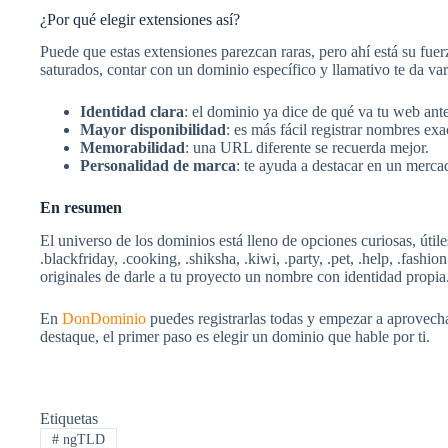
¿Por qué elegir extensiones así?
Puede que estas extensiones parezcan raras, pero ahí está su fue
saturados, contar con un dominio específico y llamativo te da var
Identidad clara
: el dominio ya dice de qué va tu web ante
Mayor disponibilidad
: es más fácil registrar nombres ex
Memorabilidad
: una URL diferente se recuerda mejor.
Personalidad de marca
: te ayuda a destacar en un merca
En resumen
El universo de los dominios está lleno de opciones curiosas, úti
.blackfriday, .cooking, .shiksha, .kiwi, .party, .pet, .help, .fas
originales de darle a tu proyecto un nombre con identidad propia
En
DonDominio
puedes registrarlas todas y empezar a aprovech
destaque, el primer paso es elegir un dominio que hable por ti.
Etiquetas
#
ngTLD