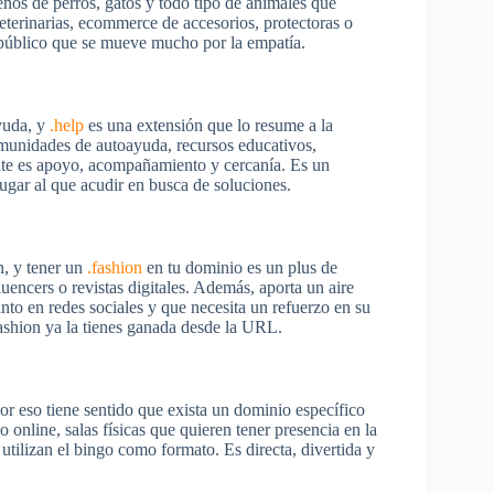
ños de perros, gatos y todo tipo de animales que
veterinarias, ecommerce de accesorios, protectoras o
 público que se mueve mucho por la empatía.
ayuda, y
.help
es una extensión que lo resume a la
comunidades de autoayuda, recursos educativos,
smite es apoyo, acompañamiento y cercanía. Es un
gar al que acudir en busca de soluciones.
, y tener un
.fashion
en tu dominio es un plus de
uencers o revistas digitales. Además, aporta un aire
nto en redes sociales y que necesita un refuerzo en su
fashion ya la tienes ganada desde la URL.
Por eso tiene sentido que exista un dominio específico
 online, salas físicas que quieren tener presencia en la
utilizan el bingo como formato. Es directa, divertida y